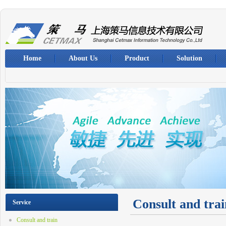
Home
About Us
Product
Solution
Consult and trai
Service
Consult and train