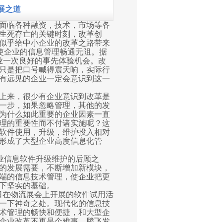
展之道
面临各种融资，技术，市场等各
生死存亡的关键时刻，改革创
似乎给中小企业的改革之路带来
使企业的信息管理畅通无阻。据
业一次良好的事先体验机会。改
只是把口号喊得震天响，实际行
有远见的企业一定会意识到这一
上来，很少有企业意识到改革是
一步，如果忽略管理，其他的发
为什么如此重要的企业因素一直
理的重要性而不付诸实施呢？这
软件使用，升级，维护投入相对
形成了大型企业高度信息化管
业信息软件升级维护的后顾之
的发展需要，不断增加新模块，
端的信息技术管理，使企业把更
下坚实的基础。
日在物流展会上开展的软件试用活
一下神奇之处。现代化的信息技
术管理的畅快和便捷，和大型企
企业改革不再是个难事，腾飞发