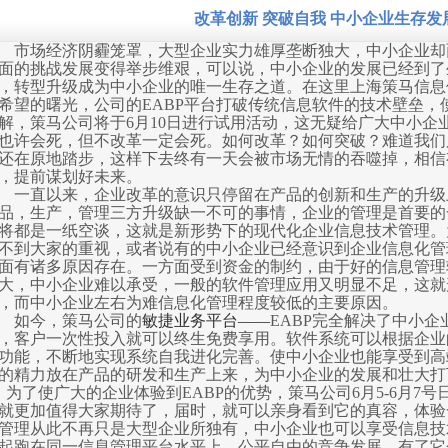
改革创新 突破自我 中小企业生存发
市场经济阴霾笼罩，大型企业实力雄厚垄断独大，中小企业却
面的挑战发展变得举步维艰，可以说，中小企业的发展已经到了
，转型升级成为中小企业的唯一生存之道。在这里上海策马信息
希望的曙光，公司的
EABP
平台打破传统信息软件的技术壁垒，
解，策马公司将于
6
月
10
日进行试用活动，这无疑给广大中小企
也许会死，但不改革一定会死。如何改革？如何突破？难道我们
还在原地踏步，这样下去终有一天会被市场无情的吞噬掉，相信
，提前谋划好未来。
一直以来，企业改革的意识只停留在产品的创新和生产的升级
品，生产，管理三方升级缺一不可的事情，企业的管理是首要的
将都是一纸空谈，这就是新形势下的现代化企业信息技术管理。
不到大家的重视，或者说有的中小企业已经意识到企业信息化管
面有诸多原因存在。一方面受到资金的制约，由于好的信息管理
大，中小企业难以承受，一般的软件管理应用又明显不足，这就
，而中小企业左右为难信息化管理程度较低的主要原因。
如今，策马公司的
敏捷业务平台
――
EABP
完全解决了中小企
，客户一次性投入就可以终生免费享用。软件系统可以根据企业
功能，不断地实现系统自我进化完善。使中小企业也能享受到高
的精力放在产品的研发和生产上来，为中小企业的发展和壮大打
为了使广大的企业体验到
EABP
的优势，策马公司
6
月
5-6
月
7
号
就更加值得大家期待了，届时，就可以亲身看到它的真容，体验
管理从此不再只是大型企业所独有，中小企业也可以享受信息技
起跑在同一信息管理平台水平上，公平自由的竞争发展。有了它