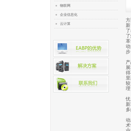
物联网
企业信息化
方
云计算
新
了
了
革
动
步
产
展
得
里
较
理
忧
新
多
动
术
业